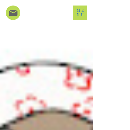
ME
NU