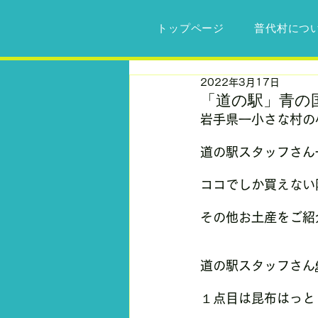
トップページ
普代村につ
2022年3月17日
「道の駅」青の
岩手県一小さな村の
道の駅スタッフさん
ココでしか買えない
その他お土産をご紹
道の駅スタッフさん
１点目は昆布はっと