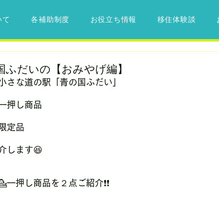
いて
各補助制度
お役立ち情報
移住体験談
国ふだいの【おみやげ編】
小さな道の駅「青の国ふだい」
一押し商品
限定品
介します😆
一押し商品を２点ご紹介❗❗