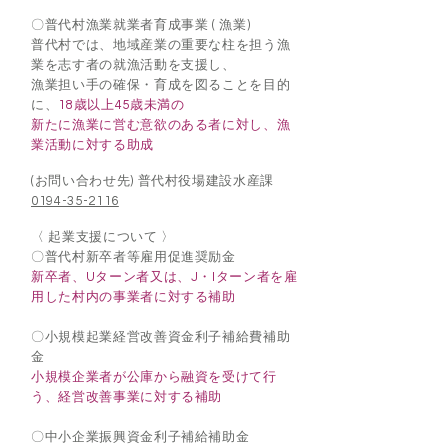
〇
普代村漁業就業者育成事業 ( 漁業)
普代村では、地域産業の重要な柱を担う漁
業を志す者の就漁活動を支援し、
漁業担い手の確保・育成を図ることを目的
に、
18歳以上45歳未満の
新たに漁業に営む意欲のある者に対し、漁
業活動に対する助成
(お問い合わせ先) 普代村役場建設水産課
0194-35-2116
〈 起業支援について 〉
〇普代村新卒者等雇用促進奨励金
新卒者、Uターン者又は、J・Iターン者を雇
用した村内の事業者に対する補助
〇小規模起業経営改善資金利子補給費補助
金
小規模企業者が公庫から融資を受けて行
う、経営改善事業に対する補助
〇
中小企業振興資金利子補給補助金