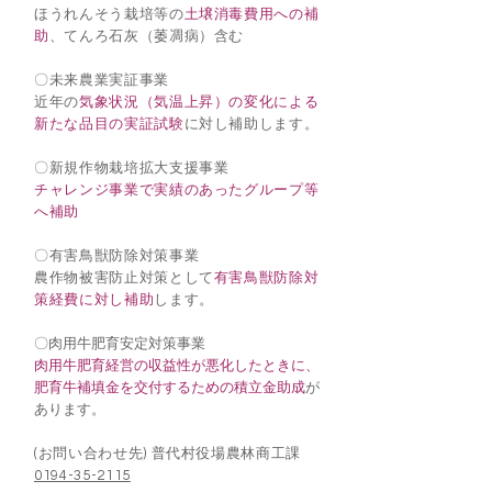
ほうれんそう栽培等の
土壌消毒費用への補
助
、てんろ石灰（萎凋病）含む
〇未来農業実証事業
近年の
気象状況（気温上昇）の変化による
新たな品目の実証試験
に対し補助します。
〇新規作物栽培拡大支援事業
チャレンジ事業で実績のあったグループ等
へ補助
〇有害鳥獣防除対策事業
農作物被害防止対策として
有害鳥獣防除対
策経費に対し補助
します。
〇肉用牛肥育安定対策事業
肉用牛肥育経営の収益性が悪化したときに、
肥育牛補填金を交付するための積立金助成
が
あります。
(お問い合わせ先) 普代村役場農林商工課
0194-35-2115