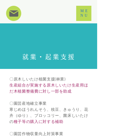
ME
NU
就業・起業支援
〇
原木しいたけ植菌支援(林業)
生産組合が実施する原木しいたけ生産用ほ
だ木植菌整備費に対し一部を助成
〇園芸産地確立事業
寒じめほうれんそう、枝豆、きゅうり、花
卉（ゆり）、ブロッコリー、菌床しいたけ
の
種子等の購入に対する補助
〇園芸作物収量向上対策事業