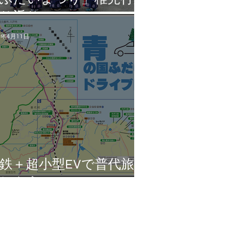
り返り
4年4月11日
鉄＋超小型EVで普代旅を
しもう！