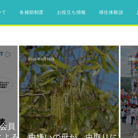
いて
各補助制度
お役立ち情報
移住体験談
2025年9月16日
202
N会員
による
虫嫌いの母が、虫取りに奮
「