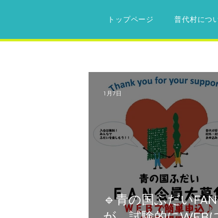
トップページ
普代村につ
1月7日
🔹青の国ふだいFA
が、試験的にWEB