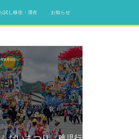
お試し移住・滞在
お知らせ
5年9月9日
ふだいまつり」稚児行列