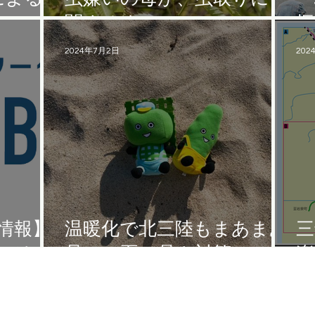
闘するまで
振
2024年7月2日
202
情報】
温暖化で北三陸もまあまあ
三
来てね！
暑い！夏の暑さ対策
楽
普代村 政策推進室