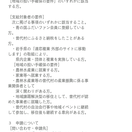
［地域の担い手確保の要件］のいずれかに該当
する方。
［支給対象者の要件］
次に掲げる事項のいずれかに該当すること。
・青の国ふだいファン会員に登録している
方。
・普代村にふるさと納税をしたことがある
方。
・岩手県の「遠恋複業 外部のサイトに移動
します」の取組により、
県内企業・団体と複業を実施している方。
［地域の担い手確保の要件］
・農林水産業に就業する方。
・家業等へ就業する方。
・農林水産業等の普代村の産業振興に係る事
業関係者として
深く関わりがある方。
・地域課題解決型の移住として、普代村が認
めた事業者に就職した方。
・普代村の自治会行事や地域イベントに継続
して参加し、移住後も継続する意向がある方。
３ 申請について
［問い合わせ・申請先］