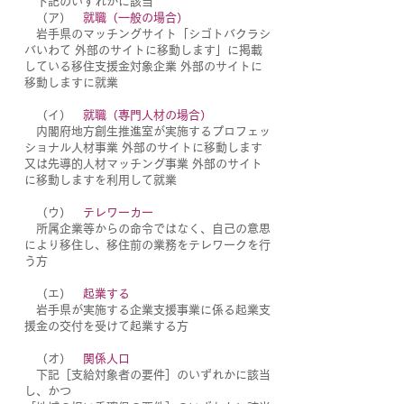
下記のいずれかに該当
（ア）
就職（一般の場合）
岩手県のマッチングサイト「シゴトバクラシ
バいわて 外部のサイトに移動します」に掲載
している移住支援金対象企業 外部のサイトに
移動しますに就業
（イ）
就職（専門人材の場合）
内閣府地方創生推進室が実施するプロフェッ
ショナル人材事業 外部のサイトに移動します
又は先導的人材マッチング事業 外部のサイト
に移動しますを利用して就業
（ウ）
テレワーカー
所属企業等からの命令ではなく、自己の意思
により移住し、移住前の業務をテレワークを行
う方
（エ）
起業する
岩手県が実施する企業支援事業に係る起業支
援金の交付を受けて起業する方
（オ）
関係人口
下記［支給対象者の要件］のいずれかに該当
し、かつ