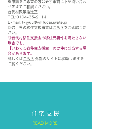
※申請をご希望の方は必ず事前に下記問い合わ
せ先までご相談ください。
普代村政策推進室
TEL:
0194-35-2114
E-mail:
f-ijyuu@vill.fudai.iwate.jp
◎岩手県の移住支援事業は
こちら
をご確認くだ
さい。
◎普代村移住支援金の移住元要件を満たさない
場合でも、
「いわて若者移住支援金」の要件に該当する場
合があります。
詳しくは
こちら
外部のサイトに移動しますを
ご覧ください。
住宅支援
READ MORE