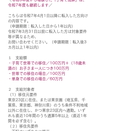
令和7年度も継続します
／
こちらは令和7年4月1日以降に転入した方向け
の内容です。
（申請期限：転入した日から1年以内）
令和7年3月31日以前に転入した方は対象要件
等が異なるため、
お問い合わせください。（申請期限：転入後3
カ月以上1年以内）
１ 支給額
・子育て世帯での移住／100万円＋（18歳未
満の）お子さま一人につき100万円
・世帯での移住の場合／100万円
・単身での移住の場合／60万円
２ 支給対象者
（1）移住元要件
東京23区に在住、または東京圏（埼玉県、千
葉県、東京都、神奈川県）のうち条件不利地域
以外に在住し、かつ東京23区内へ通勤。いず
れも直近10年間のうち通算5年以上（直近1年
間を必ず含む）。
（２）移住先要件