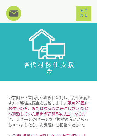
ME
NU
​普代村移住支援
金
東京圏から普代村への移住に対し、要件を満た
す方に移住支援金を支給します。
東京23区に
お住いの方、または東京圏に在住し東京23区
へ通勤していた期間が通算5年以上になる方
で、ＵターンやIターンをご検討の方がいらっ
しゃいましたら、お気軽にご相談ください。
＼
令和5年度から増額した「子育て加算」は、