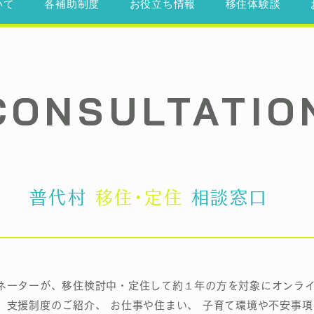
いて
各補助制度
お役立ち情報
移住体験談
CONSULTATIO
​普代村
移住･定住
相談窓
口
ネーターが、移住検討中・定住して約１年の方を対象にオンラ
。支援制度のご紹介、 お仕事や住まい、 子育て環境や不安事